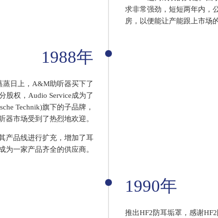
求非常强劲，短短两年内，
房，以便能让产能跟上市场
1988年
蒸蒸日上，A&M助听器买下了
大部分股权，Audio Service成为了
logische Technik)旗下的子品牌，
听器市场受到了热烈地欢迎。
紧接着将其产品线进行扩充，增加了耳
成为一家产品齐全的供应商。
1990年
推出HF2防耳垢罩，感谢HF